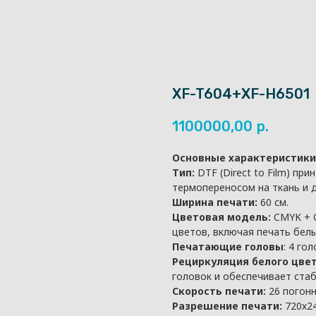
XF-T604+XF-H6501
1100000,00
р.
Основные характеристики
Тип:
DTF (Direct to Film) пр
термопереносом на ткань и 
Ширина печати:
60 см.
Цветовая модель:
CMYK + C
цветов, включая печать бел
Печатающие головы
: 4 го
Рециркуляция белого цвет
головок и обеспечивает ста
Скорость печати:
26 погонн
Разрешение печати:
720х24