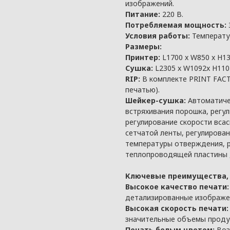
изображений.
Питание:
220 В.
Потребляемая мощность:
Условия работы:
Температур
Размеры:
Принтер:
L1700 x W850 x H1
Сушка:
L2305 x W1092x H110
RIP:
В комплекте PRINT FACT
печатью).
Шейкер-сушка:
Автоматичес
встряхивания порошка, регу
регулирование скорости всас
сетчатой ленты, регулирован
температуры отверждения, 
теплопроводящей пластины 
Ключевые преимущества,
Высокое качество печати:
детализированные изображе
Высокая скорость печати:
значительные объемы проду
Печать белым цветом:
Воз