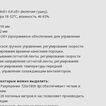
3кВт-6.8 кВт (включая сушку).
а 18-32°C, влажность 46-65%.
350 мм
2 мм
ORY (программное обеспечение для управления
кое /ручное управление, регулирование скорости
лирование времени нанесения порошка,
ывания сетчатой ленты, регулирование скорости
ие направления сетчатой ленты, регулирование
регулирование температуры передней
, управление охлаждающим вентилятором.
 которые можно выделить:
Разрешение 720x1800 dpi обеспечивает четкие и
ния.
26 погонных метров в час позволяют производить
кции.
можность печати на темных тканях.