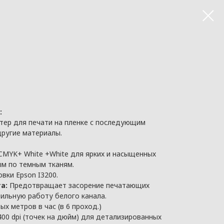
:
интер для печати на пленке с последующим
другие материалы.
MYK+ White +White для ярких и насыщенных
ым по темным тканям.
ловки Epson I3200.
а:
Предотвращает засорение печатающих
бильную работу белого канала.
ых метров в час (в 6 проход.)
00 dpi (точек на дюйм) для детализированных