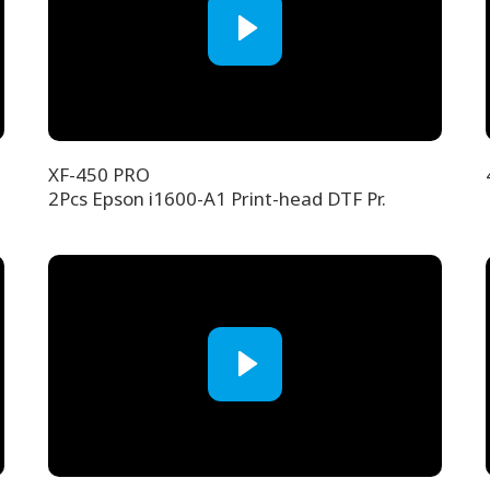
XF-450 PRO
2Pcs Epson i1600-A1 Print-head DTF Pr.